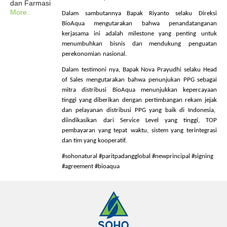
dan Farmasi
More..
Dalam
sambutannya
Bapak
Riyanto
selaku
Direksi
BioAqua
mengutarakan
bahwa
penandatanganan
kerjasama
ini
adalah
milestone yang
penting
untuk
menumbuhkan
bisnis
dan
mendukung
penguatan
perekonomian
nasional
.
Dalam
testimoni
nya
, Bapak Nova
Prayudhi
selaku
Head
of Sales
mengutarakan
bahwa
penunjukan
PPG
sebagai
mitra
distribusi
BioAqua
menunjukkan
kepercayaan
tinggi
yang
diberikan
dengan
pertimbangan
rekam
jejak
dan
pelayanan
distribusi
PPG yang
baik
di Indonesia,
diindikasikan
dari
Service Level yang
tinggi
, TOP
pembayaran
yang
tepat
waktu
,
sistem
yang
terintegrasi
dan
tim
yang
kooperatif
.
#sohonatural #paritpadangglobal #newprincipal #signing
#agreement #bioaqua
Laporan Tahunan
Majalah