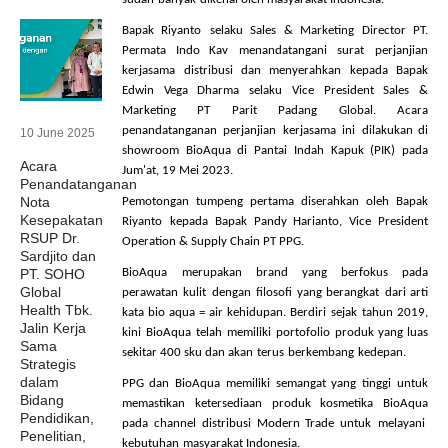
Bapak
Riyanto
selaku
Sales & Marketing Director PT.
Permata Indo
Kav
menandatangani
surat
perjanjian
kerjasama
distribusi
dan
menyerahkan
kepada
Bapak
Edwin Vega Dharma
selaku
Vice President Sales &
Marketing PT
Parit
Padang Global. Acara
penandatanganan
perjanjian
kerjasama
ini
dilakukan
di
10 June 2025
showroom
BioAqua
di Pantai Indah
Kapuk
(PIK) pada
Acara
Jum'at
, 19 Mei 2023.
Penandatanganan
Nota
Pemotongan
tumpeng
pertama
diserahkan
oleh Bapak
Kesepakatan
Riyanto
kepada
Bapak Pandy Harianto, Vice President
RSUP Dr.
Operation & Supply Chain PT PPG.
Sardjito dan
BioAqua
merupakan
brand yang
berfokus
pada
PT. SOHO
Global
perawatan
kulit
dengan
filosofi
yang
berangkat
dari
arti
Health Tbk.
kata bio aqua = air
kehidupan
.
Berdiri
sejak
tahun
2019,
Jalin Kerja
kini
BioAqua
telah
memiliki
portofolio
produk
yang
luas
Sama
sekitar
400
sku
dan
akan
terus
berkembang
kedepan
.
Strategis
dalam
PPG dan
BioAqua
memiliki
semangat
yang
tinggi
untuk
Bidang
memastikan
ketersediaan
produk
kosmetika
BioAqua
Pendidikan,
pada channel
distribusi
Modern Trade
untuk
melayani
Penelitian,
kebutuhan
masyarakat
Indonesia.