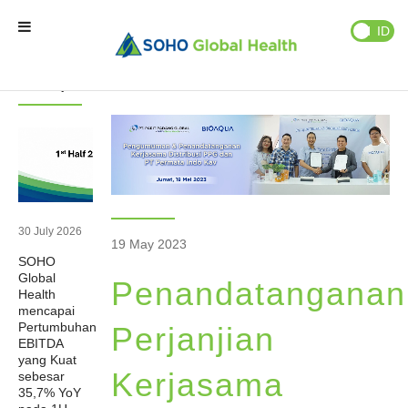
Berita
Publikasi
EN
ID
Berita
Berita
Terupdate
Beranda
Brand Kami
Partner Kami
30 July 2026
19 May 2023
SOHO
Bisnis Kami
Global
Penandatanganan
Health
mencapai
Tentang Kami
Pertumbuhan
Perjanjian
EBITDA
yang Kuat
Kerjasama
sebesar
Natural Wellness
35,7% YoY