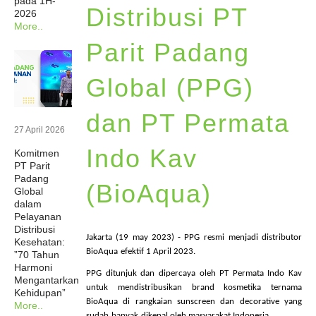
pada 1H-
Distribusi PT
2026
Berita
More..
Parit Padang
Investor
Global (PPG)
Keberlanjutan
dan PT Permata
27 April 2026
Hubungi Kami
Indo Kav
Komitmen
PT Parit
Padang
(BioAqua)
Profesional Kesehatan
Global
dalam
Pelayanan
Karir
Distribusi
Jakarta (19
may
2023) -
PPG
resmi
menjadi
distributor
Kesehatan:
BioAqua
efektif
1 April 2023.
”70 Tahun
Harmoni
PPG
ditunjuk
dan
dipercaya
oleh PT Permata Indo
Kav
Mengantarkan
untuk
mendistribusikan
brand
kosmetika
ternama
Kehidupan”
BioAqua
di
rangkaian
sunscreen dan decorative yang
More..
sudah
banyak
dikenal
oleh
masyarakat
Indonesia.