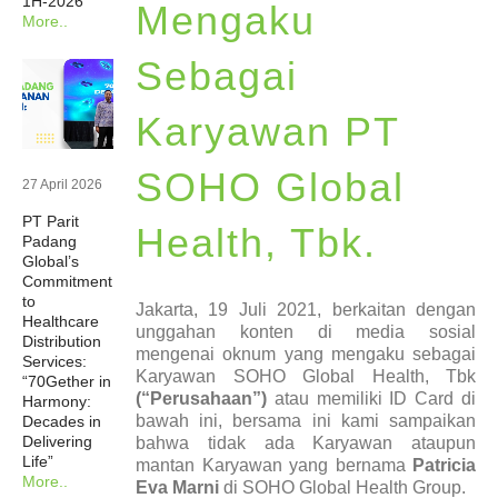
1H-2026
Mengaku
More..
Newsrooms
Sebagai
Investors
Karyawan PT
Sustainability
SOHO Global
27 April 2026
PT Parit
Connect With Us
Health, Tbk.
Padang
Global’s
Commitment
Healthcare Professional
to
Jakarta, 19 Juli 2021, berkaitan dengan
Healthcare
unggahan konten di media sosial
Distribution
mengenai oknum yang mengaku sebagai
Careers
Services:
Karyawan SOHO Global Health, Tbk
“70Gether in
(“Perusahaan”)
atau memiliki ID Card di
Harmony:
bawah ini, bersama ini kami sampaikan
Decades in
Delivering
bahwa tidak ada Karyawan ataupun
Life”
mantan Karyawan yang bernama
Patricia
More..
Eva Marni
di SOHO Global Health Group.