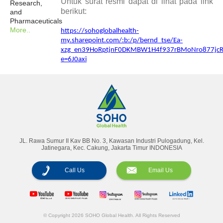
Untuk surat resmi dapat di lihat pada link
Research,
berikut:
and
Pharmaceuticals
More..
https://sohoglobalhealth-
my.sharepoint.com/:b:/p/bernd_tse/Ea-
xzg_en39HoRptjnF0DKMBW1H4f937rBMoNro877jc
e=6J0axi
Annual Reports
Magazine
JL. Rawa Sumur II Kav BB No. 3, Kawasan Industri Pulogadung, Kel.
Jatinegara, Kec. Cakung, Jakarta Timur INDONESIA
Call Us
Email Us
© Copyright 2026 SOHO Global Health. All Rights Reserved