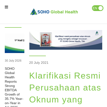
News & Events
Publications
EN
ID
Latest
News
News
Home
Our Brands
Our Partners
30 July 2026
20 July 2021
SOHO
Our Business
Klarifikasi Resmi
Global
Health
Reports
About Us
Perusahaan atas
Strong
EBITDA
Growth of
Oknum yang
35.7% Year-
Natural Wellness
on-Year in